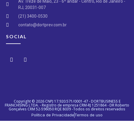
Av. Treze de Maio, 23 - 6º andar - Centro, Rio de Janeiro -
RJ, 20031-007​
(21) 3400-0530​​
contato@dortprev.com.br​
SOCIAL
Copyright © 2026 CNPJ 17.920.571/0001-47 - DORTBUSINESS E
FRANCHISING LTDA. - Registro de empresa CRM-RJ 1251864 - DR Roberto
Gonçalves CRM 52-596050 RQE 8039 -Todos os direitos reservados
Política de Privacidade
Termos de uso