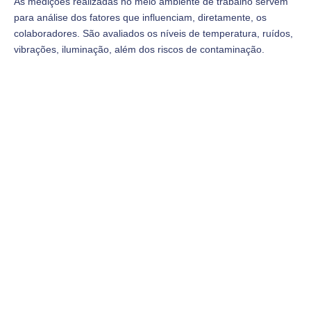
As medições realizadas no meio ambiente de trabalho servem
para análise dos fatores que influenciam, diretamente, os
colaboradores. São avaliados os níveis de temperatura, ruídos,
vibrações, iluminação, além dos riscos de contaminação.
Seja um Credenciado
Venha fazer parte da Rede de Atendimento que mais cresce
em Saúde do Trabalho.